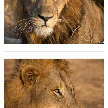
AGRANDIR