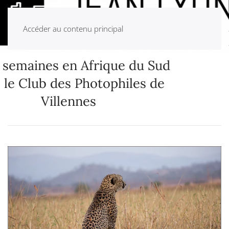
Accéder au contenu principal
semaines en Afrique du Sud
 le Club des Photophiles de
Villennes