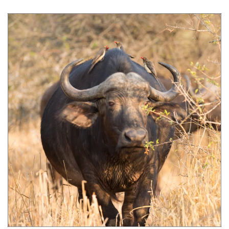
AGRANDIR