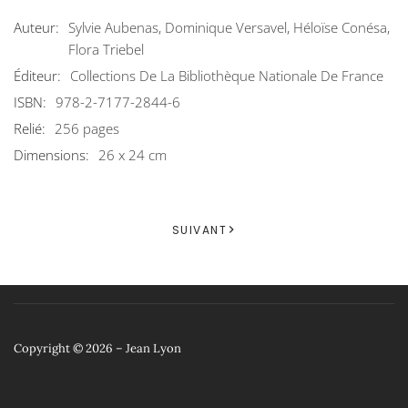
Auteur:
Sylvie Aubenas, Dominique Versavel, Héloïse Conésa,
Flora Triebel
Éditeur:
Collections De La Bibliothèque Nationale De France
ISBN:
978-2-7177-2844-6
Relié:
256 pages
Dimensions:
26 x 24 cm
SUIVANT
Copyright © 2026 – Jean Lyon