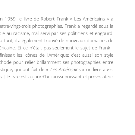
n 1959, le livre de Robert Frank « Les Américains » a
atre-vingt-trois photographies, Frank a regardé sous la
ie au racisme, mal servi par ses politiciens et engourdi
urtant, il a également trouvé de nouveaux domaines de
ricaine. Et ce n'était pas seulement le sujet de Frank -
nissait les icônes de l'Amérique; c'est aussi son style
éthode pour relier brillamment ses photographies entre
stique, qui ont fait de «
Les Américains
» un livre aussi
, le livre est aujourd'hui aussi puissant et provocateur