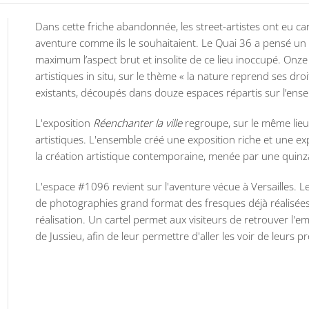
Dans cette
friche abandonnée,
les street-artistes ont eu ca
aventure comme ils le souhaitaient. Le Quai 36 a pensé u
maximum l’aspect
brut
et
insolite
de ce lieu inoccupé.
Onze 
artistiques
in situ, sur le thème «
la nature reprend ses droi
existants, découpés dans
douze espaces
répartis sur l’ense
L'exposition
Réenchanter la ville
regroupe, sur le même lieu
artistiques
. L'ensemble créé une exposition riche et une 
la création artistique contemporaine, menée par une
quinza
L'espace #1096 revient sur l'aventure vécue à Versailles. 
de
photographies
grand format des fresques déjà réalisée
réalisation. Un
cartel
permet aux visiteurs de retrouver l'e
de Jussieu, afin de leur permettre d'aller les voir de leurs p